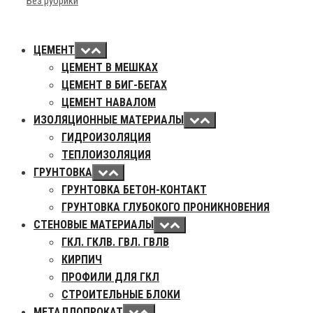
Categories
Без рубрики
ЦЕМЕНТ
ЦЕМЕНТ В МЕШКАХ
ЦЕМЕНТ В БИГ-БЕГАХ
ЦЕМЕНТ НАВАЛОМ
ИЗОЛЯЦИОННЫЕ МАТЕРИАЛЫ
ГИДРОИЗОЛЯЦИЯ
ТЕПЛОИЗОЛЯЦИЯ
ГРУНТОВКА
ГРУНТОВКА БЕТОН-КОНТАКТ
ГРУНТОВКА ГЛУБОКОГО ПРОНИКНОВЕНИЯ
СТЕНОВЫЕ МАТЕРИАЛЫ
ГКЛ. ГКЛВ. ГВЛ. ГВЛВ
КИРПИЧ
ПРОФИЛИ ДЛЯ ГКЛ
СТРОИТЕЛЬНЫЕ БЛОКИ
МЕТАЛЛОПРОКАТ