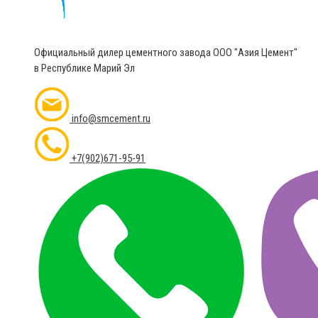
Официальный дилер цементного завода ООО "Азия Цемент"
в Республике Марий Эл
info@smcement.ru
+7(902)671-95-91