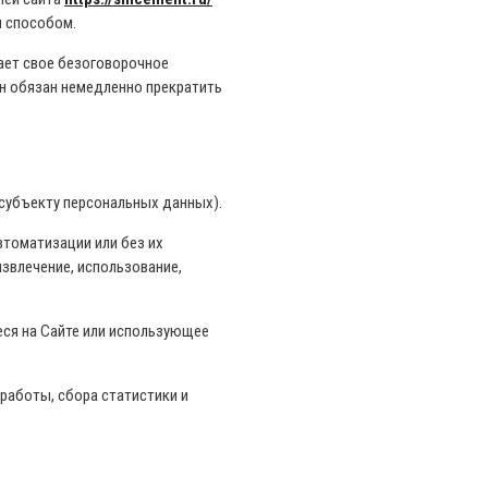
м способом.
жает свое безоговорочное
он обязан немедленно прекратить
субъекту персональных данных).
втоматизации или без их
извлечение, использование,
ся на Сайте или использующее
работы, сбора статистики и