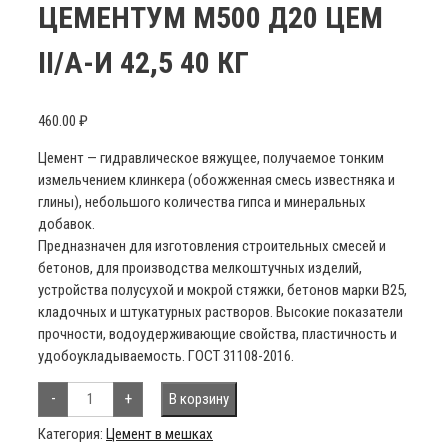
ЦЕМЕНТУМ М500 Д20 ЦЕМ
II/A-И 42,5 40 КГ
460.00
₽
Цемент — гидравлическое вяжущее, получаемое тонким
измельчением клинкера (обожженная смесь известняка и
глины), небольшого количества гипса и минеральных
добавок.
Предназначен для изготовления строительных смесей и
бетонов, для производства мелкоштучных изделий,
устройства полусухой и мокрой стяжки, бетонов марки B25,
кладочных и штукатурных растворов. Высокие показатели
прочности, водоудерживающие свойства, пластичность и
удобоукладываемость. ГОСТ 31108-2016.
Количество
-
+
В корзину
товара
Цементум
М500
Категория:
Цемент в мешках
Д20