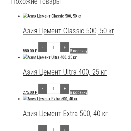
Похожие товары
Азия Цемент Classic 500, 50 кг
Количество
-
+
товара
580.00
₽
В корзину
Азия
Цемент
Classic
500,
50
Азия Цемент Ultra 400, 25 кг
кг
Количество
-
+
товара
275.00
₽
В корзину
Азия
Цемент
Ultra
400,
25
Азия Цемент Extra 500, 40 кг
кг
Количество
-
+