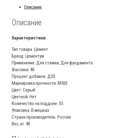
ЦЕМ
Описание
II/A-
И
42,5
Описание
40
кг
Характеристики
Тип товара: Цемент
Бренд: Цементум
Применение: Для стяжки, Для фундамента
Фасовка: 40
Процент добавок: Д20
Маркировка прочности: М500
Цвет: Серый
Цветной: Нет
Количество на поддоне: 35
Упаковка: В мешках
Страна-производитель: Россия
Вес, кг: 40