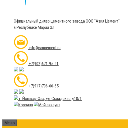
Официальный дилер цементного завода ООО "Азия Цемент"
в Республике Марий Эл
info@smcement.ru
+7(902)671-95-91
+7(917)706-66-65
г. Йошкар-Ола, ул. Складская д18/1
Меню