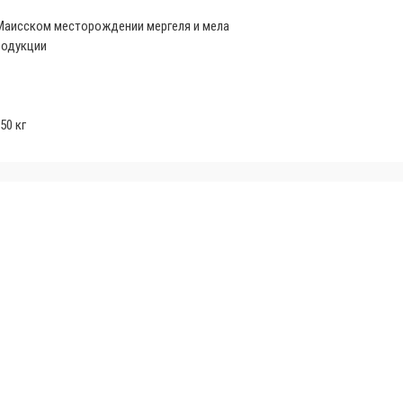
Маисском месторождении мергеля и мела
родукции
50 кг