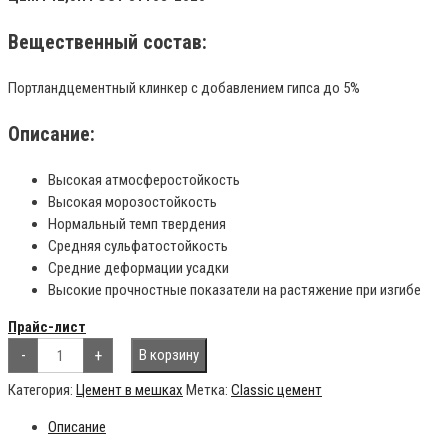
Вещественный состав:
Портландцементный клинкер с добавлением гипса до 5%
Описание:
Высокая атмосферостойкость
Высокая морозостойкость
Нормальный темп твердения
Средняя сульфатостойкость
Средние деформации усадки
Высокие прочностные показатели на растяжение при изгибе
Прайс-лист
Количество
-
+
В корзину
товара
Азия
Цемент
Категория:
Цемент в мешках
Метка:
Classic цемент
Classic
500,
Описание
50