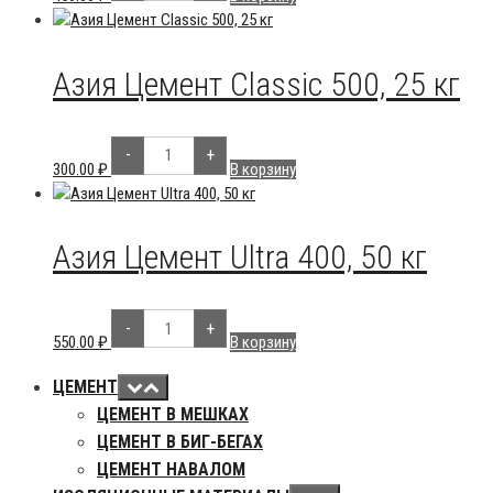
Азия
Цемент
Ultra
400,
40
Азия Цемент Classic 500, 25 кг
кг
Количество
-
+
товара
300.00
₽
В корзину
Азия
Цемент
Classic
500,
25
Азия Цемент Ultra 400, 50 кг
кг
Количество
-
+
товара
550.00
₽
В корзину
Азия
Цемент
Ultra
ЦЕМЕНТ
400,
ЦЕМЕНТ В МЕШКАХ
50
кг
ЦЕМЕНТ В БИГ-БЕГАХ
ЦЕМЕНТ НАВАЛОМ