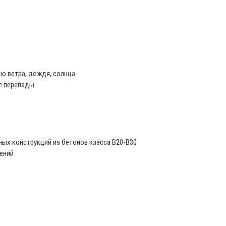
ю ветра, дождя, солнца
е перепады
ых конструкций из бетонов класса В20-В30
ений